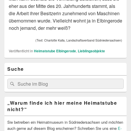
eher aus der Mitte des 20. Jahrhunderts stammt, als
die Arbeit ihrer Besitzerin zunehmend von Maschinen
übernommen wurde. Vielleicht wohnt ja in Elbingerode
noch jemand, der mehr weiß?
(Text: Charlotte Kalla, Landschaftsverband Südniedersachsen)
Veröffentlicht in
Heimatstube Elbingerode
,
Lieblingsobjekte
Primärer
Suche
Seitenleisten
Widget-
Bereich
Search
Suche
for:
„Warum finde ich hier meine Heimatstube
nicht?“
Sie betreiben ein Heimatmuseum in Südniedersachsen und möchten
auch gerne auf diesem Blog erscheinen? Schreiben Sie uns eine
E-