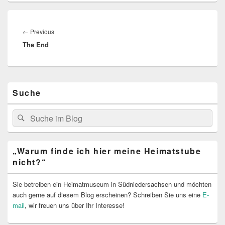
Beitragsnavigation
Previous
←
Previous
The End
post:
Primärer
Suche
Seitenleisten
Widget-
Bereich
Search
Suche
for:
„Warum finde ich hier meine Heimatstube
nicht?“
Sie betreiben ein Heimatmuseum in Südniedersachsen und möchten
auch gerne auf diesem Blog erscheinen? Schreiben Sie uns eine
E-
mail
, wir freuen uns über Ihr Interesse!