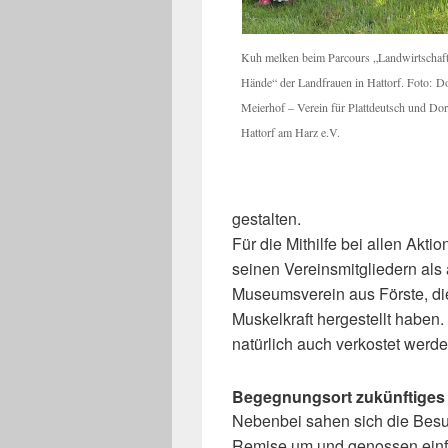
Kuh melken beim Parcours „Landwirtschaft 
Hände“ der Landfrauen in Hattorf. Foto: 
Meierhof – Verein für Plattdeutsch und Dor
Hattorf am Harz e.V.
gestalten.
Für die Mithilfe bei allen Akt
seinen Vereinsmitgliedern al
Museumsverein aus Förste, di
Muskelkraft hergestellt haben
natürlich auch verkostet werde
Begegnungsort zukünftige
Nebenbei sahen sich die Besuc
Remise um und genossen einf