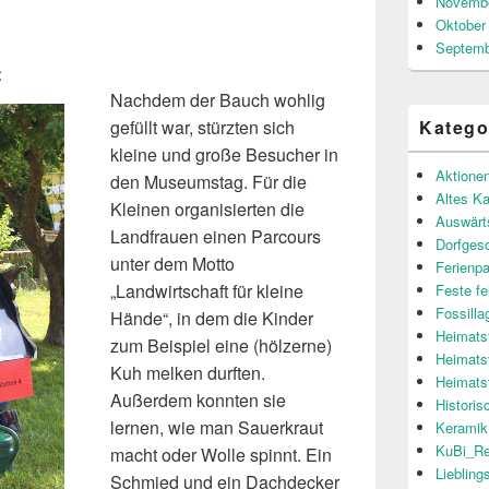
Novembe
Oktober
Septemb
t
Nachdem der Bauch wohlig
gefüllt war, stürzten sich
Katego
kleine und große Besucher in
Aktione
den Museumstag. Für die
Altes Ka
Kleinen organisierten die
Auswärt
Landfrauen einen Parcours
Dorfgesc
unter dem Motto
Ferienp
„Landwirtschaft für kleine
Feste fe
Fossilla
Hände“, in dem die Kinder
Heimats
zum Beispiel eine (hölzerne)
Heimats
Kuh melken durften.
Heimats
Außerdem konnten sie
Histori
lernen, wie man Sauerkraut
Keramik
KuBi_Re
macht oder Wolle spinnt. Ein
Liebling
Schmied und ein Dachdecker