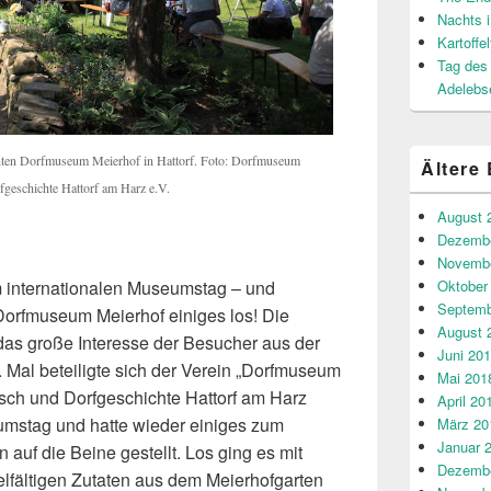
Nachts
Kartoffe
Tag des
Adelebs
nten Dorfmuseum Meierhof in Hattorf. Foto: Dorfmuseum
Ältere 
fgeschichte Hattorf am Harz e.V.
August 
Dezembe
Novembe
 internationalen Museumstag – und
Oktober
Septemb
Dorfmuseum Meierhof einiges los! Die
August 
 das große Interesse der Besucher aus der
Juni 20
 Mal beteiligte sich der Verein „Dorfmuseum
Mai 201
tsch und Dorfgeschichte Hattorf am Harz
April 20
umstag und hatte wieder einiges zum
März 20
Januar 
uf die Beine gestellt. Los ging es mit
Dezembe
elfältigen Zutaten aus dem Meierhofgarten