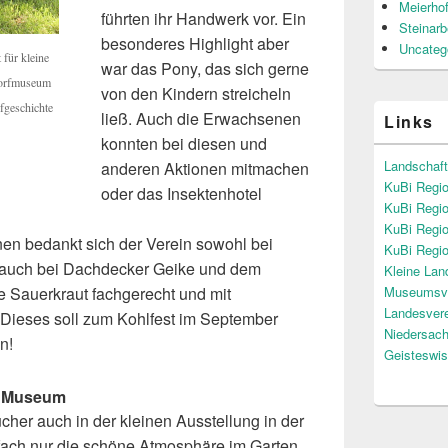
Meierho
führten ihr Handwerk vor. Ein
Steinar
besonderes Highlight aber
Uncateg
für kleine
war das Pony, das sich gerne
Dorfmuseum
von den Kindern streicheln
fgeschichte
ließ. Auch die Erwachsenen
Links
konnten bei diesen und
Landschaf
anderen Aktionen mitmachen
KuBi Regi
oder das Insektenhotel
KuBi Regi
KuBi Regio
ionen bedankt sich der Verein sowohl bei
KuBi Regio
s auch bei Dachdecker Geike und dem
Kleine La
e Sauerkraut fachgerecht und mit
Museumsve
Landesvere
. Dieses soll zum Kohlfest im September
Niedersac
n!
Geisteswis
s Museum
her auch in der kleinen Ausstellung in der
ach nur die schöne Atmosphäre im Garten