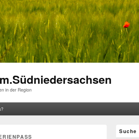
m.Südniedersachsen
en in der Region
s?
Primärer
Suche
Seitenleisten
ERIENPASS
Widget-