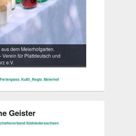
n aus dem Meierhofgarten.
 Verein für Plattdeutsch und
rz e.V.
Ferienpass
,
KuBi_Regio
,
Meierhof
ne Geister
chaftsverband Südniedersachsen