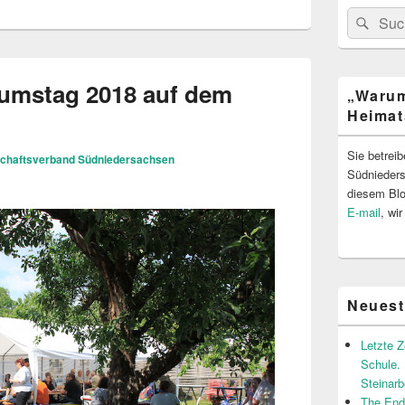
Bereich
Search
Suc
for:
umstag 2018 auf dem
„Warum
Heimat
Sie betrei
chaftsverband Südniedersachsen
Südnieder
diesem Blo
E-mail
, wi
Neuest
Letzte 
Schule. 
Steinar
The End