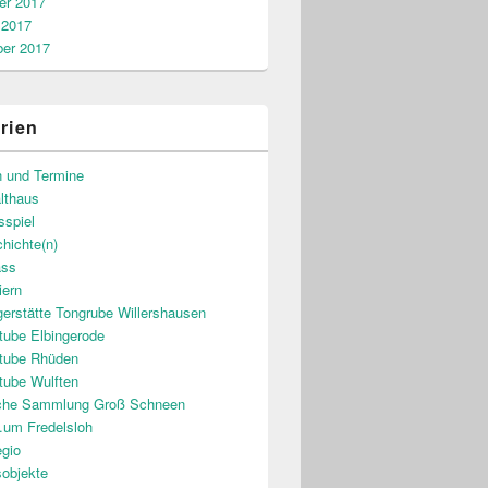
r 2017
 2017
er 2017
rien
n und Termine
lthaus
sspiel
hichte(n)
ass
iern
gerstätte Tongrube Willershausen
tube Elbingerode
tube Rhüden
tube Wulften
sche Sammlung Groß Schneen
.um Fredelsloh
gio
sobjekte