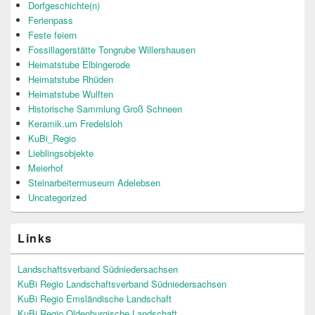
Dorfgeschichte(n)
Ferienpass
Feste feiern
Fossillagerstätte Tongrube Willershausen
Heimatstube Elbingerode
Heimatstube Rhüden
Heimatstube Wulften
Historische Sammlung Groß Schneen
Keramik.um Fredelsloh
KuBi_Regio
Lieblingsobjekte
Meierhof
Steinarbeitermuseum Adelebsen
Uncategorized
Links
Landschaftsverband Südniedersachsen
KuBi Regio Landschaftsverband Südniedersachsen
KuBi Regio Emsländische Landschaft
KuBi Regio Oldenburgische Landschaft