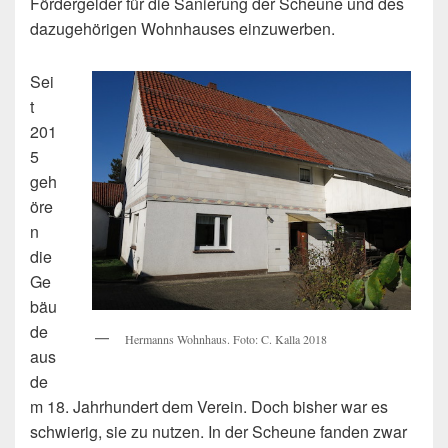
Fördergelder für die Sanierung der Scheune und des
dazugehörigen Wohnhauses einzuwerben.
Sei
t
201
5
geh
öre
n
die
Ge
bäu
de
Hermanns Wohnhaus. Foto: C. Kalla 2018
aus
de
m 18. Jahrhundert dem Verein. Doch bisher war es
schwierig, sie zu nutzen. In der Scheune fanden zwar