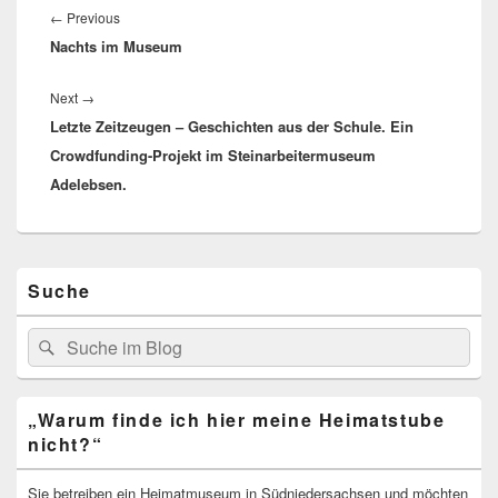
Previous
←
Previous
Nachts im Museum
post:
Next
Next
→
Letzte Zeitzeugen – Geschichten aus der Schule. Ein
post:
Crowdfunding-Projekt im Steinarbeitermuseum
Adelebsen.
Primärer
Suche
Seitenleisten
Widget-
Bereich
Search
Suche
for:
„Warum finde ich hier meine Heimatstube
nicht?“
Sie betreiben ein Heimatmuseum in Südniedersachsen und möchten